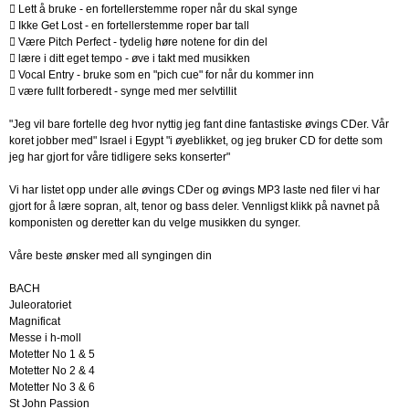
 Lett å bruke - en fortellerstemme roper når du skal synge
 Ikke Get Lost - en fortellerstemme roper bar tall
 Være Pitch Perfect - tydelig høre notene for din del
 lære i ditt eget tempo - øve i takt med musikken
 Vocal Entry - bruke som en "pich cue" for når du kommer inn
 være fullt forberedt - synge med mer selvtillit
"Jeg vil bare fortelle deg hvor nyttig jeg fant dine fantastiske øvings CDer. Vår
koret jobber med" Israel i Egypt "i øyeblikket, og jeg bruker CD for dette som
jeg har gjort for våre tidligere seks konserter"
Vi har listet opp under alle øvings CDer og øvings MP3 laste ned filer vi har
gjort for å lære sopran, alt, tenor og bass deler. Vennligst klikk på navnet på
komponisten og deretter kan du velge musikken du synger.
Våre beste ønsker med all syngingen din
BACH
Juleoratoriet
Magnificat
Messe i h-moll
Motetter No 1 & 5
Motetter No 2 & 4
Motetter No 3 & 6
St John Passion