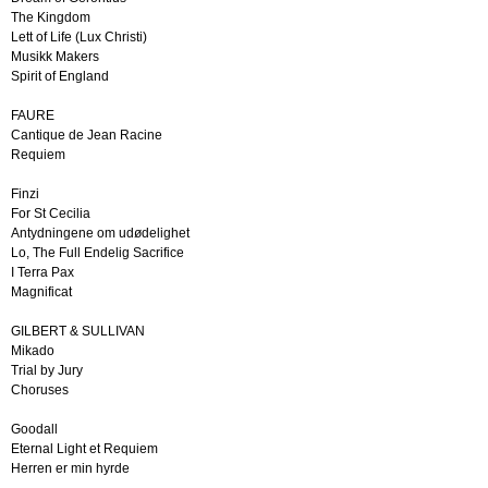
The Kingdom
Lett of Life (Lux Christi)
Musikk Makers
Spirit of England
FAURE
Cantique de Jean Racine
Requiem
Finzi
For St Cecilia
Antydningene om udødelighet
Lo, The Full Endelig Sacrifice
I Terra Pax
Magnificat
GILBERT & SULLIVAN
Mikado
Trial by Jury
Choruses
Goodall
Eternal Light et Requiem
Herren er min hyrde