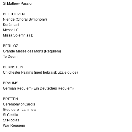
St Mathew Passion
BEETHOVEN
Niende (Choral Symphony)
Korfantasi
Messe i C
Missa Solemnis i D
BERLIOZ
Grande Messe des Morts (Requiem)
Te Deum
BERNSTEIN
Chichester Psalms (med hebraisk uttale guide)
BRAHMS
German Requiem (Ein Deutsches Requiem)
BRITTEN
Ceremony of Carols
Gled dere i Lammets
St Cecilia
St Nicolas
War Requiem