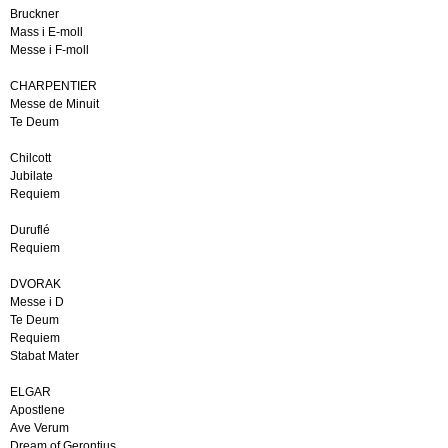
Bruckner
Mass i E-moll
Messe i F-moll
CHARPENTIER
Messe de Minuit
Te Deum
Chilcott
Jubilate
Requiem
Duruflé
Requiem
DVORAK
Messe i D
Te Deum
Requiem
Stabat Mater
ELGAR
Apostlene
Ave Verum
Dream of Gerontius