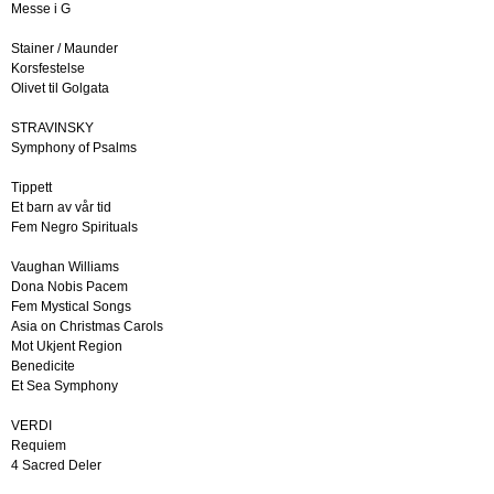
Messe i G
Stainer / Maunder
Korsfestelse
Olivet til Golgata
STRAVINSKY
Symphony of Psalms
Tippett
Et barn av vår tid
Fem Negro Spirituals
Vaughan Williams
Dona Nobis Pacem
Fem Mystical Songs
Asia on Christmas Carols
Mot Ukjent Region
Benedicite
Et Sea Symphony
VERDI
Requiem
4 Sacred Deler