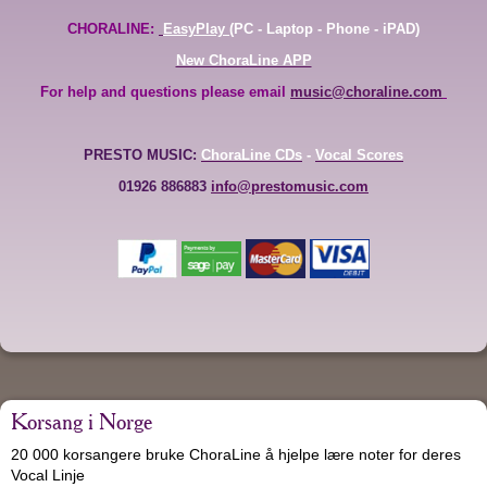
CHORALINE:
EasyPlay
(PC - Laptop - Phone - iPAD)
New ChoraLine APP
For help and questions please email
music@choraline.com
PRESTO MUSIC:
ChoraLine CDs
-
Vocal Scores
01926 886883
info@prestomusic.com
Korsang i Norge
20 000 korsangere bruke ChoraLine å hjelpe lære noter for deres
Vocal Linje