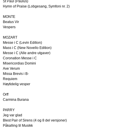
St Paul (Paulus)
Hymn of Praise (Lobgesang, Symfoni nr. 2)
MONTE
Beatus Vir
Vespers
MOZART
Messe i C (Levin Edition)
Mass i C (New Novello Edition)
Messe i C (Alle andre utgaver)
Coronation Messe i C
Misericordias Domini
Ave Verum
Missa Brevis i B-
Requiem
Høytidelig vesper
Orff
Carmina Burana
PARRY
Jeg var glad
Blest Pair of Sirens (4 og 8 del versjoner)
Påkalling til Musikk