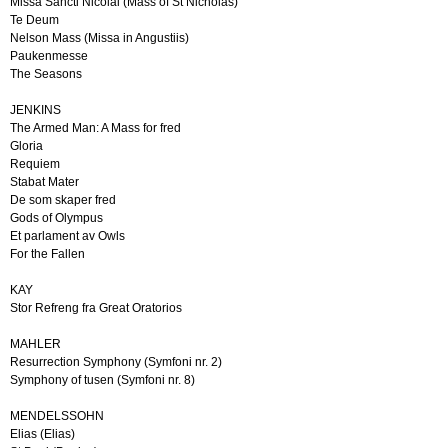
Missa Sancti Nicolai (Mass of St Nicholas)
Te Deum
Nelson Mass (Missa in Angustiis)
Paukenmesse
The Seasons
JENKINS
The Armed Man: A Mass for fred
Gloria
Requiem
Stabat Mater
De som skaper fred
Gods of Olympus
Et parlament av Owls
For the Fallen
KAY
Stor Refreng fra Great Oratorios
MAHLER
Resurrection Symphony (Symfoni nr. 2)
Symphony of tusen (Symfoni nr. 8)
MENDELSSOHN
Elias (Elias)