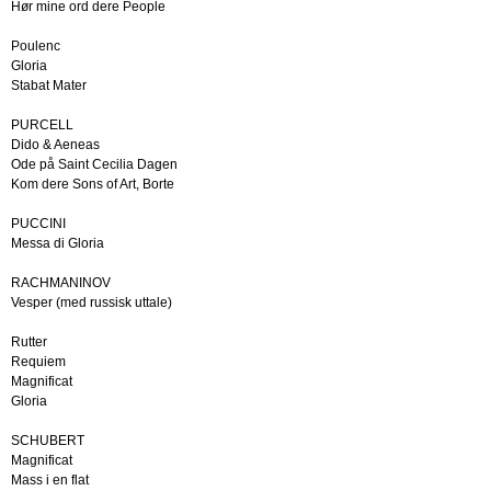
Hør mine ord dere People
Poulenc
Gloria
Stabat Mater
PURCELL
Dido & Aeneas
Ode på Saint Cecilia Dagen
Kom dere Sons of Art, Borte
PUCCINI
Messa di Gloria
RACHMANINOV
Vesper (med russisk uttale)
Rutter
Requiem
Magnificat
Gloria
SCHUBERT
Magnificat
Mass i en flat