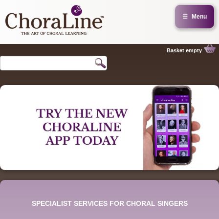
☰
Menu
Basket empty
SPECIALIST SERVICES FOR CHORAL SINGERS