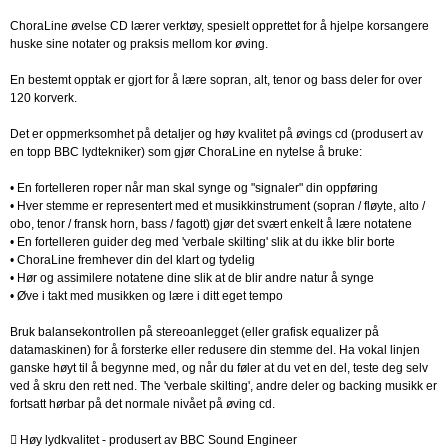
ChoraLine øvelse CD lærer verktøy, spesielt opprettet for å hjelpe korsangere
huske sine notater og praksis mellom kor øving.
En bestemt opptak er gjort for å lære sopran, alt, tenor og bass deler for over
120 korverk.
Det er oppmerksomhet på detaljer og høy kvalitet på øvings cd (produsert av
en topp BBC lydtekniker) som gjør ChoraLine en nytelse å bruke:
• En fortelleren roper når man skal synge og "signaler" din oppføring
• Hver stemme er representert med et musikkinstrument (sopran / fløyte, alto /
obo, tenor / fransk horn, bass / fagott) gjør det svært enkelt å lære notatene
• En fortelleren guider deg med 'verbale skilting' slik at du ikke blir borte
• ChoraLine fremhever din del klart og tydelig
• Hør og assimilere notatene dine slik at de blir andre natur å synge
• Øve i takt med musikken og lære i ditt eget tempo
Bruk balansekontrollen på stereoanlegget (eller grafisk equalizer på
datamaskinen) for å forsterke eller redusere din stemme del. Ha vokal linjen
ganske høyt til å begynne med, og når du føler at du vet en del, teste deg selv
ved å skru den rett ned. The 'verbale skilting', andre deler og backing musikk er
fortsatt hørbar på det normale nivået på øving cd.
 Høy lydkvalitet - produsert av BBC Sound Engineer