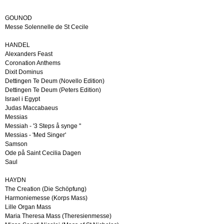
GOUNOD
Messe Solennelle de St Cecile
HANDEL
Alexanders Feast
Coronation Anthems
Dixit Dominus
Dettingen Te Deum (Novello Edition)
Dettingen Te Deum (Peters Edition)
Israel i Egypt
Judas Maccabaeus
Messias
Messiah - '3 Steps å synge "
Messias - 'Med Singer'
Samson
Ode på Saint Cecilia Dagen
Saul
HAYDN
The Creation (Die Schöpfung)
Harmoniemesse (Korps Mass)
Lille Organ Mass
Maria Theresa Mass (Theresienmesse)